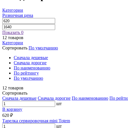
Категории
Розничная цена
Показать
0
12
товаров
Категории
Сортировать
По умолчанию
Cначала дешевые
Cначала дорогие
По наименованию
По рейтингу
По умолчанию
12
товаров
Сортировать
Cначала дешевые
Cначала дорогие
По наименованию
По рейти
шт
В корзину
620 ₽
Тарелка сервировочная mini Totem
шт